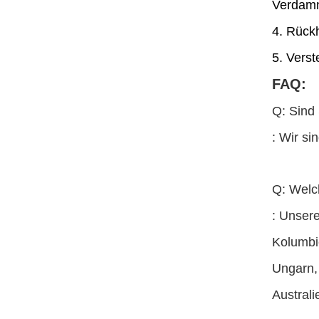
Verdam
4. Rückh
5. Verst
FAQ:
Q: Sind 
: Wir si
Q: Welc
: Unsere
Kolumbie
Ungarn, 
Austral