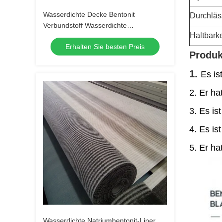
Wasserdichte Decke Bentonit
Durchläss
Verbundstoff Wasserdichte
Haltbarke
Geosynthetik Ton Liner
Erhalten Sie besten Preis
Produk
1.
Es is
2. Er ha
3. Es is
4. Es ist
5. Er h
Wasserdichte Natriumbentonit-Liner