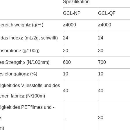
Spezifikation
l
GCL-NP
GCL-QF
bereich weight≥ (g/㎡)
≥4000
≥4000
 das Index≥ (mL/2g, schwillt)
24
24
bsorption≥ (g/100g)
30
30
s Strength≥ (N/100mm)
600
700
s elongation≥ (%)
10
10
igkeit des Vliesstoffs und des
40
40
nen fabric≥ (N/100m)
igkeit des PETfilmes und -
fs
_
30
m)