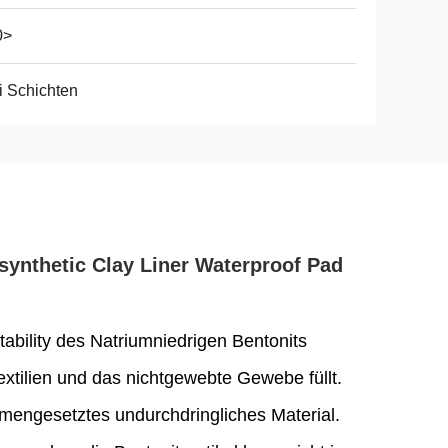
0>
i Schichten
ynthetic Clay Liner Waterproof Pad
ability des Natriumniedrigen Bentonits
xtilien und das nichtgewebte Gewebe füllt.
engesetztes undurchdringliches Material.