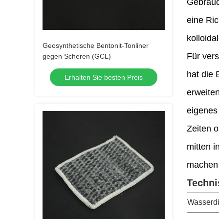
Gebrauch
eine Ric
kolloida
Geosynthetische Bentonit-Tonliner
Für ver
gegen Scheren (GCL)
hat die
Erhalten Sie besten Preis
erweiter
eigenes
Zeiten 
mitten i
machen 
Techni
Wasserdi