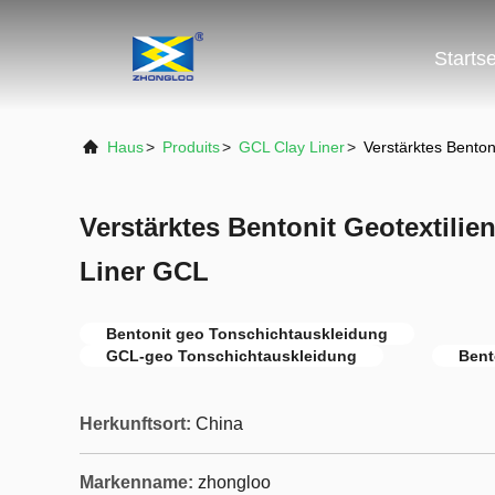
Startse
Haus
>
Produits
>
GCL Clay Liner
>
Verstärktes Benton
Verstärktes Bentonit Geotextilie
Liner GCL
Bentonit geo Tonschichtauskleidung
GCL-geo Tonschichtauskleidung
Bent
Herkunftsort:
China
Markenname:
zhongloo