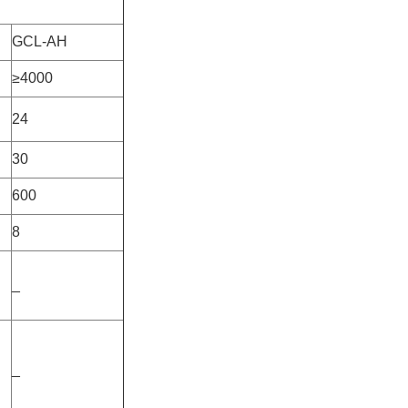
GCL-AH
≥4000
24
30
600
8
_
_