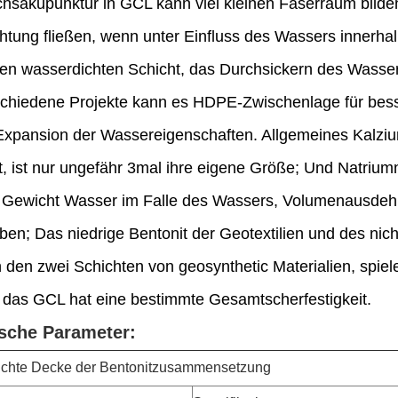
sakupunktur in GCL kann viel kleinen Faserraum bilden,
htung fließen, wenn unter Einfluss des Wassers innerhalb
len wasserdichten Schicht, das Durchsickern des Wassers
schiedene Projekte kann es HDPE-Zwischenlage für bess
 Expansion der Wassereigenschaften. Allgemeines Kalziu
t, ist nur ungefähr 3mal ihre eigene Größe; Und Natriu
 Gewicht Wasser im Falle des Wassers, Volumenausdehn
oben; Das niedrige Bentonit der Geotextilien und des n
n den zwei Schichten von geosynthetic Materialien, spie
das GCL hat eine bestimmte Gesamtscherfestigkeit.
sche Parameter:
chte Decke der Bentonitzusammensetzung