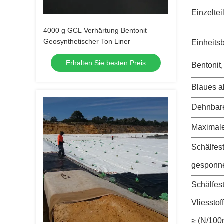
Einzeltei
4000 g GCL Verhärtung Bentonit
Geosynthetischer Ton Liner
Einheits
Erhalten Sie besten Preis
Bentonit,
Blaues a
Dehnbare
Maximale
Schälfest
gesponne
Schälfest
Vliesstof
≥ (N/100