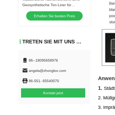
Geosynthetische Ton-Liner für
Deponienprojekt
Erhalten Sie besten Preis
TRETEN SIE MIT UNS IN VERBINDUNG
86--18095658976
angela@zhongloo.com
Anwen
86-551- 65540070
1.
Städt
Kontakt jetzt
2. Müllg
3. Imprä