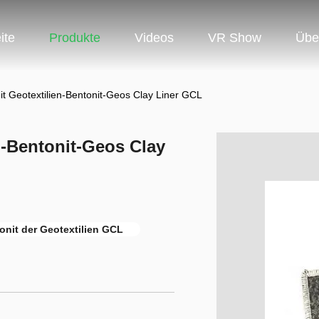
ite
Produkte
Videos
VR Show
Übe
it Geotextilien-Bentonit-Geos Clay Liner GCL
n-Bentonit-Geos Clay
onit der Geotextilien GCL