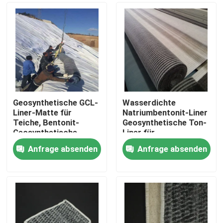
Geosynthetische GCL-
Wasserdichte
Liner-Matte für
Natriumbentonit-Liner
Teiche, Bentonit-
Geosynthetische Ton-
Geosynthetische
Liner für
Matte für Deponien
Deponienprojekt
Anfrage absenden
Anfrage absenden
Startseite
Produkte
Videos