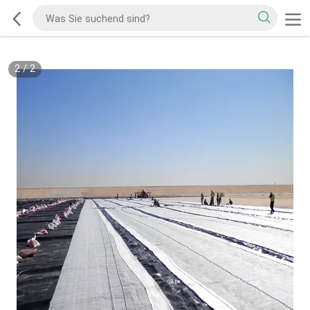
2
/
2