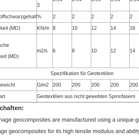
3
offschwarzgehalt
%
2
2
2
2
2
keit (MD)
KN/m
8
10
12
14
16
sche
m2/s
6
8
10
12
14
keit (MD)
Spezifikation für Geotextilien
gewicht
G/m2
200
200
200
200
200
art
Geotextilien aus nicht gewebten Spinnfasern
chaften:
nage geocomposites are manufactured using a unique geote
age geocomposites for its high tensile modulus and ability