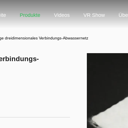
ite
Produkte
Videos
VR Show
Übe
ge dreidimensionales Verbindungs-Abwassernetz
erbindungs-