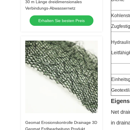
30 m Länge dreidimensionales
Verbindungs-Abwassernetz
Kohlenst
Erhalten Sie besten Preis
Zugfestig
Hydrauli
Leitfähig
Einheits
Geotextil
Eigens
Net drai
in drain
Geomat Erosionskontrolle Drainage 3D
Geomat Erdbearbeitung Produkt