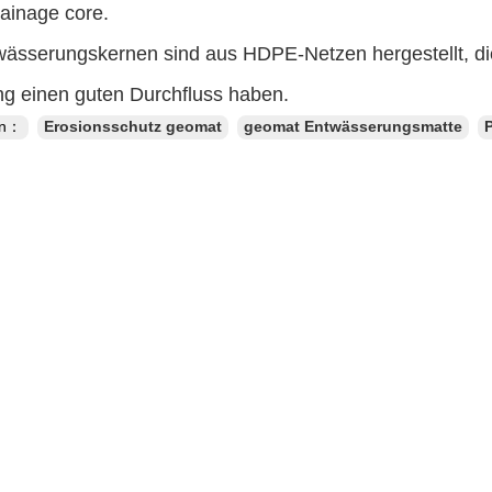
rainage core.
wässerungskernen sind aus HDPE-Netzen hergestellt, die
ng einen guten Durchfluss haben.
en：
Erosionsschutz geomat
geomat Entwässerungsmatte