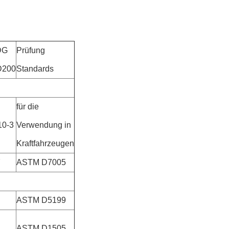
DG
Prüfung
D200
Standards
für die
10-3
Verwendung in
Kraftfahrzeugen
7
ASTM D7005
ASTM D5199
4
ASTM D1505