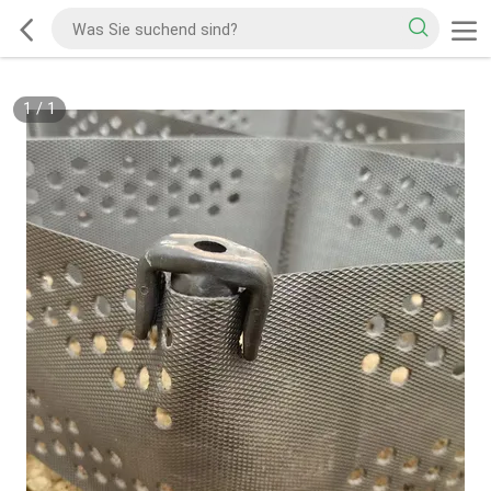
1
/
1