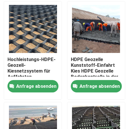
Hochleistungs-HDPE-
HDPE Geozelle
Geozell-
Kunststoff-Einfahrt
Kiesnetzsystem für
Kies HDPE Geozelle
Auffahrten,
Bodenkontrolle in der
Bodenstabilisierung,
Straße zur
Anfrage absenden
Anfrage absenden
Hangschutz und
Straßenverstärkung
Startseite
Stützmauerverstärkung
Böschungsschutz
Erosionsschutz Kies
Autobahn
Produkte
Videos