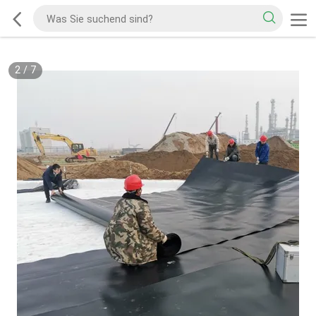
2
/
7