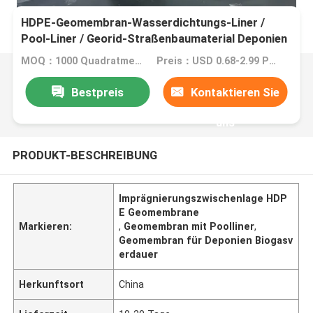
HDPE-Geomembran-Wasserdichtungs-Liner /
Pool-Liner / Georid-Straßenbaumaterial Deponien
Biogas-Digester
MOQ：1000 Quadratmeter
Preis：USD 0.68-2.99 Per Square Meter
Bestpreis
Kontaktieren Sie
uns
PRODUKT-BESCHREIBUNG
Imprägnierungszwischenlage HDP
E Geomembrane
Markieren:
,
Geomembran mit Poolliner
,
Geomembran für Deponien Biogasv
erdauer
Herkunftsort
China