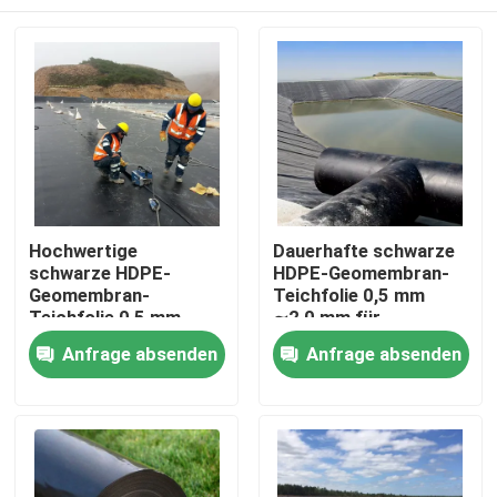
Hochwertige
Dauerhafte schwarze
schwarze HDPE-
HDPE-Geomembran-
Geomembran-
Teichfolie 0,5 mm
Teichfolie 0,5 mm
∼2,0 mm für
∼2,0 mm für
Kreislauf-
Startseite
Anfrage absenden
Anfrage absenden
Fischzucht,
Fischbecken,
Aquakulturbecken,
Aquakulturbecken,
Wasserspeicher und
Wasserspeicher und
Produkte
Dammwasserdichtung
Dammwasserdichtungsan
Videos