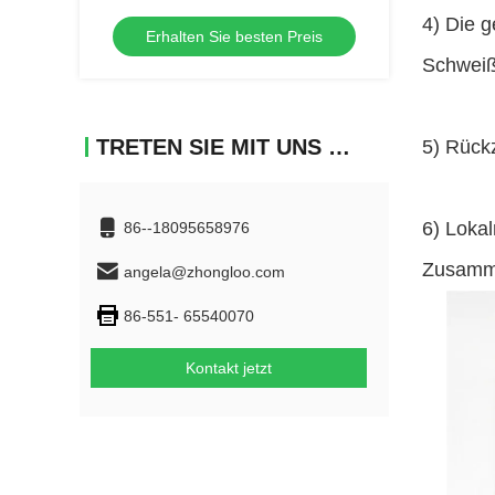
Geozellunterstützung und
4) Die 
Erhalten Sie besten Preis
verschiedene Anwendungen im
Bauwesen Langlebig, zuverlässig und
Schweiß
Avai
TRETEN SIE MIT UNS IN VERBINDUNG
5) Rück
6) Loka
86--18095658976
Zusamme
angela@zhongloo.com
86-551- 65540070
Kontakt jetzt