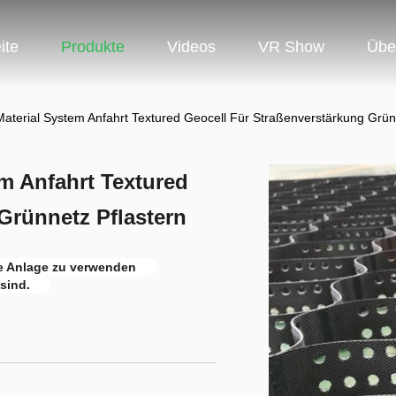
ite
Produkte
Videos
VR Show
Übe
aterial System Anfahrt Textured Geocell Für Straßenverstärkung Grün
m Anfahrt Textured
Grünnetz Pflastern
die Anlage zu verwenden
sind.