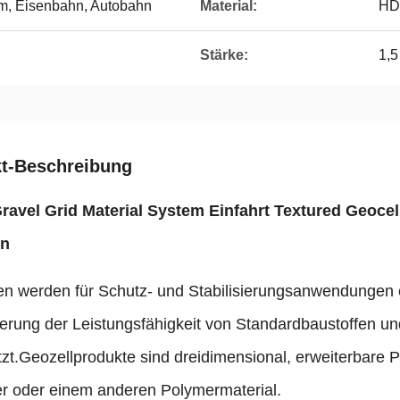
m, Eisenbahn, Autobahn
Material:
HD
Stärke:
1,5
t-Beschreibung
avel Grid Material System Einfahrt Textured Geocel
rn
en werden für Schutz- und Stabilisierungsanwendungen e
erung der Leistungsfähigkeit von Standardbaustoffen 
zt.Geozellprodukte sind dreidimensional, erweiterbare 
er oder einem anderen Polymermaterial.