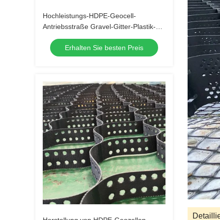
Hochleistungs-HDPE-Geocell-
Antriebsstraße Gravel-Gitter-Plastik-
Geocell-System zur
Erhalten Sie besten Preis
Bodenstabilisierung und
Stützwandverstärkung
Detailli