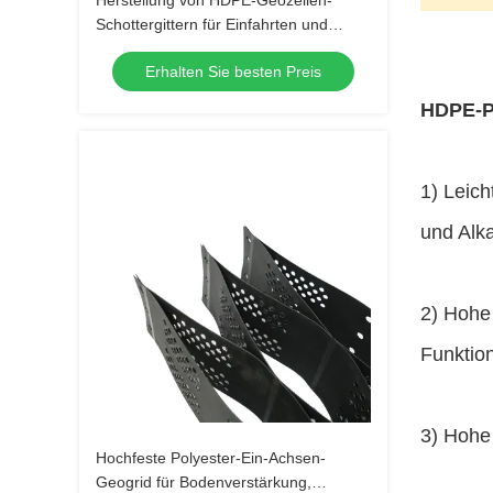
Herstellung von HDPE-Geozellen-
Schottergittern für Einfahrten und
Zufahrtswege
Erhalten Sie besten Preis
HDPE-Pl
1) Leich
und Alk
2) Hohe 
Funktio
3) Hohe
Hochfeste Polyester-Ein-Achsen-
Geogrid für Bodenverstärkung,