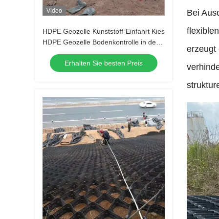
Video
Bei Aus
flexible
HDPE Geozelle Kunststoff-Einfahrt Kies
HDPE Geozelle Bodenkontrolle in der
erzeugt
Straße zur Straßenverstärkung
Erhalten Sie besten Preis
Böschungsschutz Erosionsschutz Kies
verhind
Autobahn
struktur