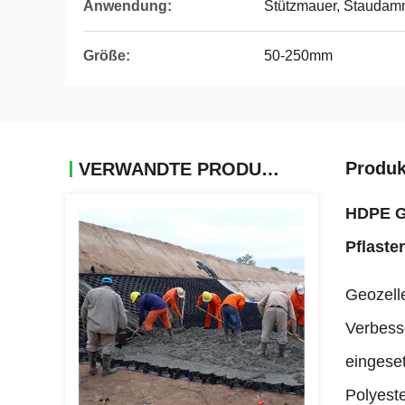
Anwendung:
Stützmauer, Staudam
Größe:
50-250mm
Produk
VERWANDTE PRODUKTE
HDPE Gr
Pflaste
Geozell
Verbess
eingeset
Polyest