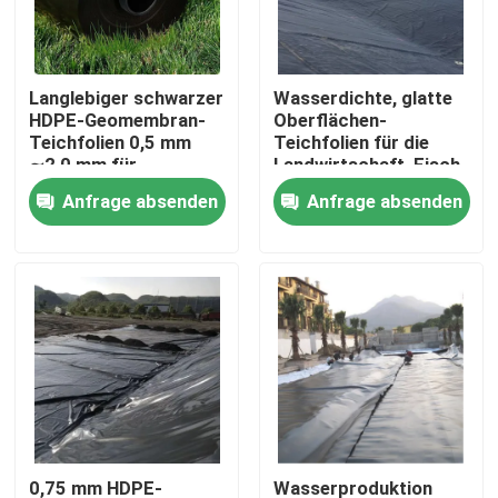
VR Show
Langlebiger schwarzer
Wasserdichte, glatte
HDPE-Geomembran-
Oberflächen-
Über uns
Teichfolien 0,5 mm
Teichfolien für die
∼2,0 mm für
Landwirtschaft, Fisch-
Kreislauf-Fischtanks,
und Garnelenzucht,
Anfrage absenden
Anfrage absenden
Fabrik Tour
Aquakultur-
künstliche Seen,
Wasserlager,
Deponien, HDPE-
Reservoirs und
Geomembran
Qualitätskontrolle
Dammwasserdichtungsanwendungen
Kontakt
Referenzen
Geotextilien Geogrid
0,75 mm HDPE-
Wasserproduktion