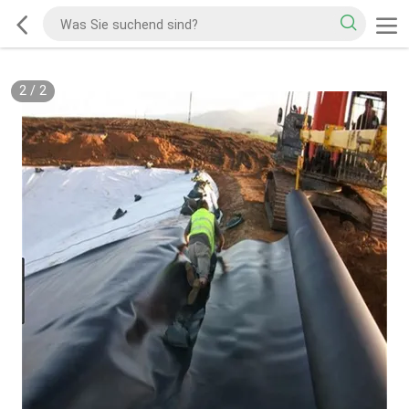
2
/
2