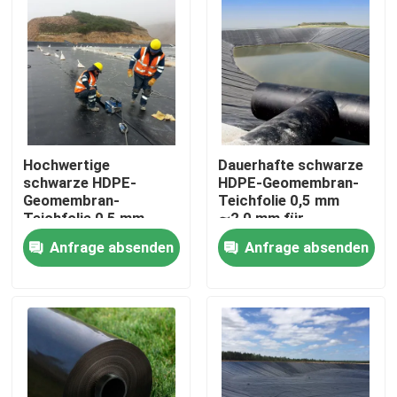
Hochwertige
Dauerhafte schwarze
schwarze HDPE-
HDPE-Geomembran-
Geomembran-
Teichfolie 0,5 mm
Teichfolie 0,5 mm
∼2,0 mm für
∼2,0 mm für
Kreislauf-
Anfrage absenden
Anfrage absenden
Fischzucht,
Fischbecken,
Aquakulturbecken,
Aquakulturbecken,
Startseite
Wasserspeicher und
Wasserspeicher und
Dammwasserdichtung
Dammwasserdichtungsan
Produkte
Videos