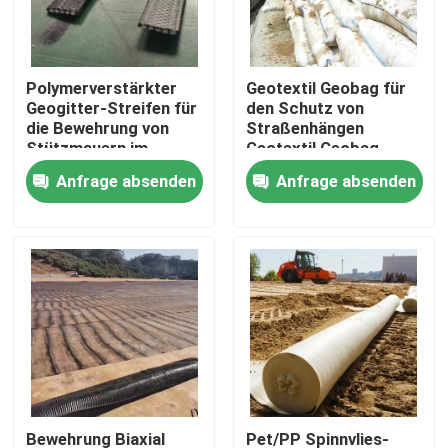
VR Show
Polymerverstärkter
Geotextil Geobag für
Geogitter-Streifen für
den Schutz von
Über uns
die Bewehrung von
Straßenhängen
Stützmauern im
Geotextil Geobag
Bauingenieurwesen
Beforstung Pflanzung
Anfrage absenden
Anfrage absenden
Fabrik Tour
von Gras
Hochwasserbekämpfung
Geotextil Geobag
Qualitätskontrolle
Kontakt
Referenzen
Geotextilien Geogrid
Bewehrung Biaxial
Pet/PP Spinnvlies-