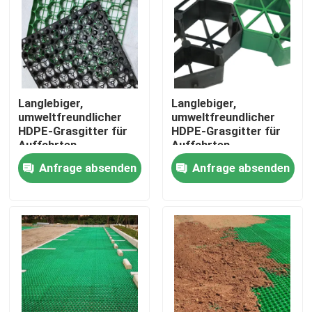
VR Show
Über uns
Langlebiger,
Langlebiger,
umweltfreundlicher
umweltfreundlicher
Fabrik Tour
HDPE-Grasgitter für
HDPE-Grasgitter für
Auffahrten,
Auffahrten,
Rasenverstärkung,
Gartenlandschaftsgestalt
Anfrage absenden
Anfrage absenden
Qualitätskontrolle
Gartenlandschaftsgestaltung
Rasenverstärkung und
und Stabilisierung von
Stabilisierung von Kies
Kies auf Parkplätzen
auf Parkplätzen
Kontakt
Referenzen
Geotextilien Geogrid