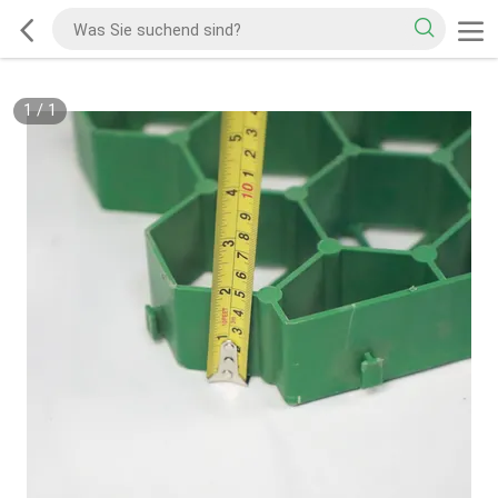
1
/
1