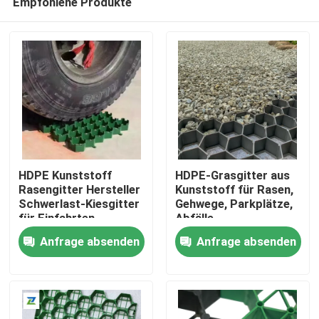
Empfohlene Produkte
HDPE Kunststoff
HDPE-Grasgitter aus
Rasengitter Hersteller
Kunststoff für Rasen,
Schwerlast-Kiesgitter
Gehwege, Parkplätze,
für Einfahrten,
Abfälle,
Startseite
Parkplätze und
Erosionsbekämpfung,
Anfrage absenden
Anfrage absenden
Landschaftsbodenverstärkung
Bodenstabilisierung,
Kiessteinpflaster und
Produkte
Landschaftsgestaltung
Videos