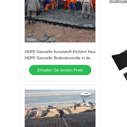
Blattmat
Video
HDPE Geozelle Kunststoff-Einfahrt Kies
HDPE Geozelle Bodenkontrolle in der
Straße zur Straßenverstärkung
Erhalten Sie besten Preis
Böschungsschutz Erosionsschutz Kies
Autobahn