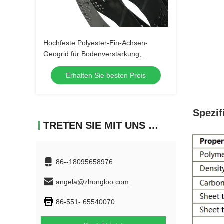
Hochfeste Polyester-Ein-Achsen-
Geogrid für Bodenverstärkung,
Geozellunterstützung und
Erhalten Sie besten Preis
verschiedene Anwendungen im
Bauwesen Langlebig, zuverlässig und
Avai
Spezif
TRETEN SIE MIT UNS IN VERBINDUNG
86--18095658976
angela@zhongloo.com
86-551- 65540070