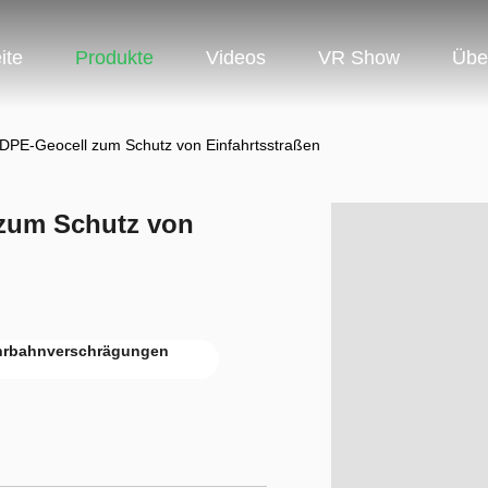
ite
Produkte
Videos
VR Show
Übe
DPE-Geocell zum Schutz von Einfahrtsstraßen
zum Schutz von
hrbahnverschrägungen