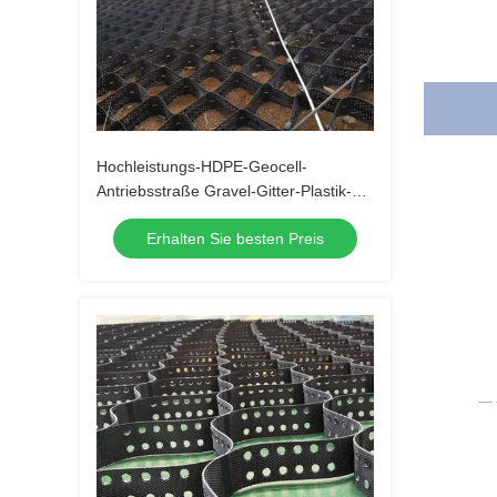
Hochleistungs-HDPE-Geocell-
Antriebsstraße Gravel-Gitter-Plastik-
Geocell-System zur
Erhalten Sie besten Preis
Bodenstabilisierung und
Stützwandverstärkung