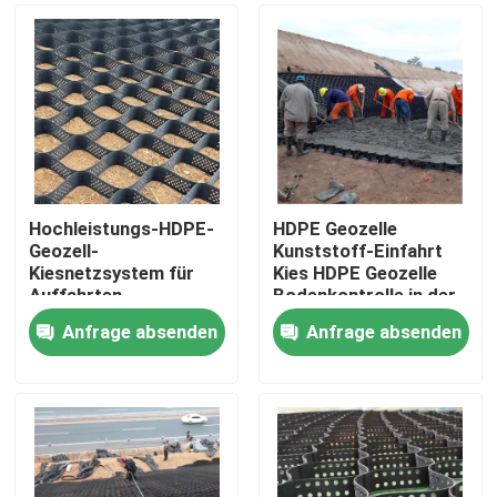
Hochleistungs-HDPE-
HDPE Geozelle
Geozell-
Kunststoff-Einfahrt
Kiesnetzsystem für
Kies HDPE Geozelle
Auffahrten,
Bodenkontrolle in der
Bodenstabilisierung,
Straße zur
Anfrage absenden
Anfrage absenden
Hangschutz und
Straßenverstärkung
Startseite
Stützmauerverstärkung
Böschungsschutz
Erosionsschutz Kies
Autobahn
Produkte
Videos