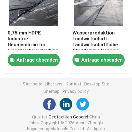
Plastikgrasgitter
0,75 mm HDPE-
Wasserproduktion
Geotextilienentwässerungsgewebe
Industrie-
Landwirtschaft
Geomembran für
Landwirtschaftliche
Fischteichauskleidung,
Staudämme Deponie
HDPE Geocell
wasserdichte
Fische Teich HDPE
Anfrage absenden
Anfrage absenden
Anwendungen, Damm,
Geomembran
Deponie
ausgekleidete
Geomembrane-Teich-Zwischenlage
Kunststofffolie
Startseite
Über uns
Kontakt
Desktop Site
Entwässerungstaschen Geotube
Sitemap
Privacy policy
Geotextilien Geobag
Qualität
Geotextilien Geogrid
China
Fabrik.Copyright © 2026 Anhui Zhonglu
Geomat-Erosionsschutz
Engineering Materials Co., Ltd.. All Rights