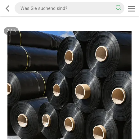
2
/
6