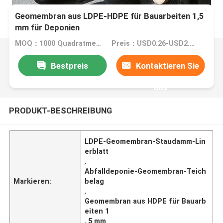
Geomembran aus LDPE-HDPE für Bauarbeiten 1,5
mm für Deponien
MOQ：1000 Quadratmeter
Preis：USD0.26-USD2.66 per square meter
Bestpreis
Kontaktieren Sie
uns
PRODUKT-BESCHREIBUNG
LDPE-Geomembran-Staudamm-Lin
erblatt
,
Abfalldeponie-Geomembran-Teich
Markieren:
belag
,
Geomembran aus HDPE für Bauarb
eiten 1
,
5 mm