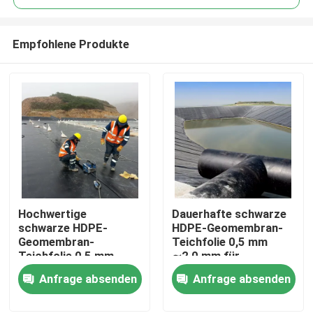
Empfohlene Produkte
Hochwertige
Dauerhafte schwarze
Startseite
schwarze HDPE-
HDPE-Geomembran-
Geomembran-
Teichfolie 0,5 mm
Teichfolie 0,5 mm
∼2,0 mm für
Produkte
∼2,0 mm für
Kreislauf-
Anfrage absenden
Anfrage absenden
Fischzucht,
Fischbecken,
Aquakulturbecken,
Aquakulturbecken,
Videos
Wasserspeicher und
Wasserspeicher und