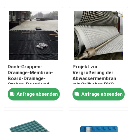
Dach-Gruppen-
Projekt zur
Drainage-Membran-
Vergrößerung der
Board-Drainage-
Abwassermembran
Graben-Board und
mit Grübchen PVC
vielseitiges Wandbrett
Perforierter
Startseite
Anfrage absenden
Anfrage absenden
für Drainage-
Abwasserbrett
Lösungen
Grundarbeiten
Wasserlösung
Produkte
Wasserlösung
Videos