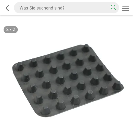
2
/
2