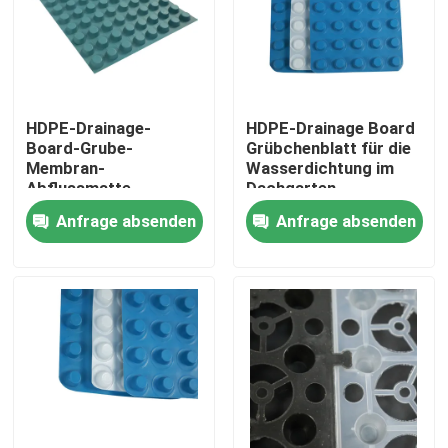
VR Show
Über uns
HDPE-Drainage-
HDPE-Drainage Board
Board-Grube-
Grübchenblatt für die
Membran-
Wasserdichtung im
Fabrik Tour
Abflussmatte
Dachgarten
Anfrage absenden
Anfrage absenden
Qualitätskontrolle
Kontakt
Referenzen
Geotextilien Geogrid