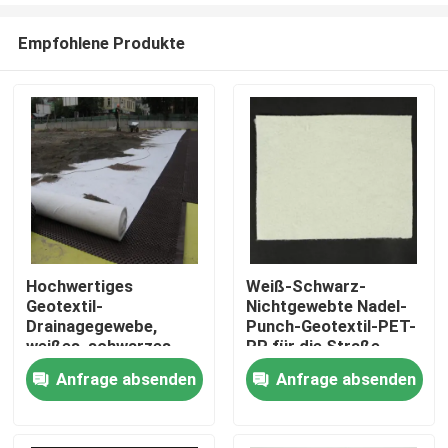
Empfohlene Produkte
Hochwertiges
Weiß-Schwarz-
Geotextil-
Nichtgewebte Nadel-
Startseite
Drainagegewebe,
Punch-Geotextil-PET-
weißes, schwarzes
PP für die Straße-
Tuch, kurz- und
Hochstraße-
Anfrage absenden
Anfrage absenden
Produkte
endlosfaseriges,
Eisenbahn
nadelfilziertes
Geotextil für den Bau
Videos