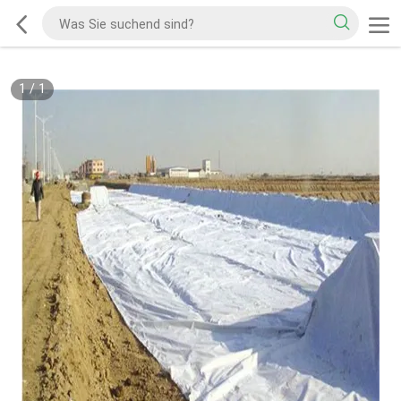
1
/
1