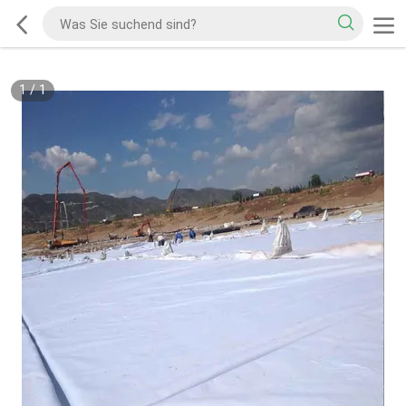
1
/
1