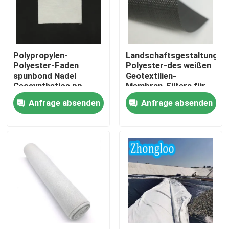
VR Show
Polypropylen-
Landschaftsgestaltung
Über uns
Polyester-Faden
Polyester-des weißen
spunbond Nadel
Geotextilien-
Geosynthetics pp.
Membran-Filters für
Fabrik Tour
lochte nichtgewebte
Entwässerung
Anfrage absenden
Anfrage absenden
Geotextilien für
Straßenmüllgrubenprojekte
Qualitätskontrolle
Kontakt
Referenzen
Geotextilien Geogrid