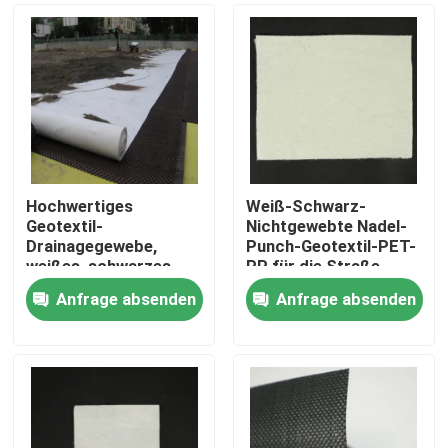
Hochwertiges
Weiß-Schwarz-
Geotextil-
Nichtgewebte Nadel-
Drainagegewebe,
Punch-Geotextil-PET-
weißes, schwarzes
PP für die Straße-
Tuch, kurz- und
Hochstraße-
Anfrage absenden
Anfrage absenden
endlosfaseriges,
Eisenbahn
Startseite
nadelfilziertes
Geotextil für den Bau
Produkte
Videos