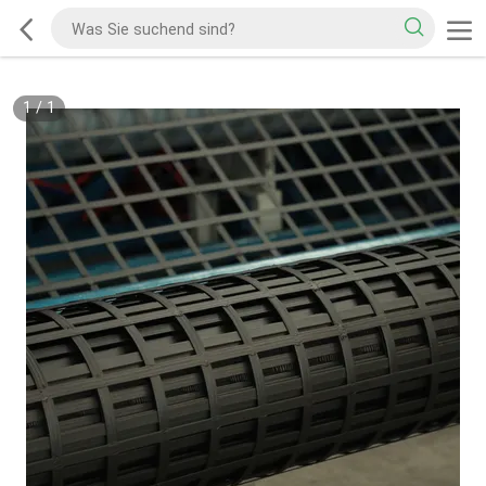
1
/
1