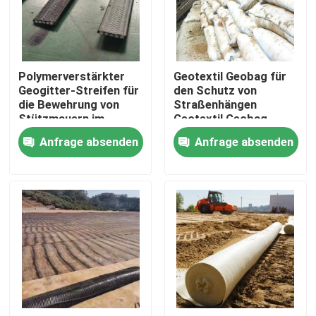
VR Show
Polymerverstärkter
Geotextil Geobag für
Über uns
Geogitter-Streifen für
den Schutz von
die Bewehrung von
Straßenhängen
Stützmauern im
Geotextil Geobag
Fabrik Tour
Bauingenieurwesen
Beforstung Pflanzung
Anfrage absenden
Anfrage absenden
von Gras
Hochwasserbekämpfung
Qualitätskontrolle
Geotextil Geobag
Kontakt
Referenzen
Geotextilien Geogrid