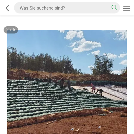
2
/
5