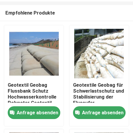
Empfohlene Produkte
Geotextil Geobag
Geotextile Geobag für
Flussbank Schutz
Schwerlastschutz und
Startseite
Hochwasserkontrolle
Stabilisierung der
Polyester Geotextil
Flussufer
Geobag Sandbeutel
Anfrage absenden
Anfrage absenden
Produkte
Großer Geotextil
Geobag zum
Strandschutz
Videos