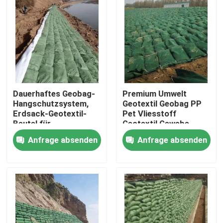
VR Show
Über uns
Fabrik Tour
Dauerhaftes Geobag-
Premium Umwelt
Hangschutzsystem,
Geotextil Geobag PP
Erdsack-Geotextil-
Pet Vliesstoff
Qualitätskontrolle
Beutel für
Geotextil Gewebe
Uferbefestigung und
Weiße Farbe Geotextil
Anfrage absenden
Anfrage absenden
Hochwasserschutz
Geobag
Kontakt
Referenzen
Geotextilien Geogrid