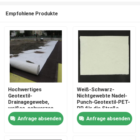
Empfohlene Produkte
Hochwertiges
Weiß-Schwarz-
Geotextil-
Nichtgewebte Nadel-
Startseite
Drainagegewebe,
Punch-Geotextil-PET-
weißes, schwarzes
PP für die Straße-
Tuch, kurz- und
Hochstraße-
Anfrage absenden
Anfrage absenden
Produkte
endlosfaseriges,
Eisenbahn
nadelfilziertes
Geotextil für den Bau
Videos