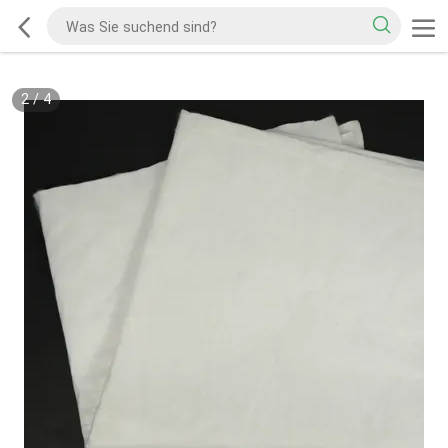
2
/
4