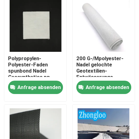
VR Show
Über uns
Fabrik Tour
Polypropylen-
200 G-/Mpolyester-
Polyester-Faden
Nadel gelochte
spunbond Nadel
Geotextilien-
Qualitätskontrolle
Geosynthetics pp.
Entwässerungs-
lochte nichtgewebte
Gewebe-UV-
Anfrage absenden
Anfrage absenden
Geotextilien für
Beständigkeit
Straßenmüllgrubenprojekte
Kontakt
Referenzen
Geotextilien Geogrid