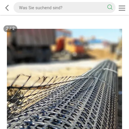
2
/
2