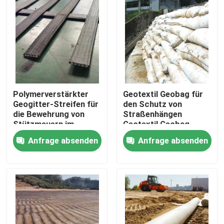
VR Show
Über uns
Fabrik Tour
Polymerverstärkter
Geotextil Geobag für
Geogitter-Streifen für
den Schutz von
die Bewehrung von
Straßenhängen
Qualitätskontrolle
Stützmauern im
Geotextil Geobag
Bauingenieurwesen
Beforstung Pflanzung
Anfrage absenden
Anfrage absenden
von Gras
Hochwasserbekämpfung
Kontakt
Geotextil Geobag
Referenzen
Geotextilien Geogrid