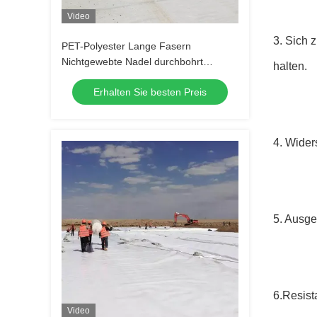
Video
3. Sich 
PET-Polyester Lange Fasern
Nichtgewebte Nadel durchbohrt
halten.
Polyester Geotextil Nichtgewebe
Erhalten Sie besten Preis
Geotextil für Straßenbelag
4. Wider
5. Ausge
6.Resist
Video