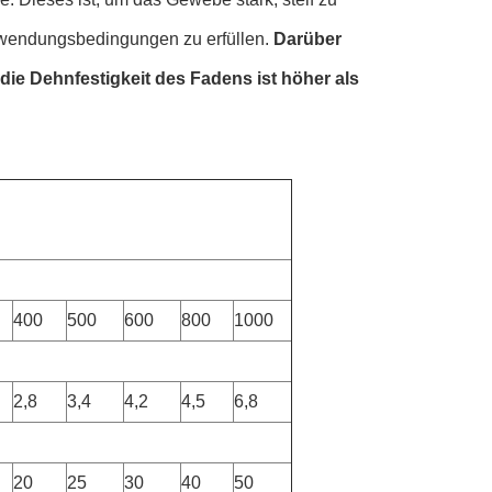
Anwendungsbedingungen zu erfüllen.
Darüber
 die Dehnfestigkeit des Fadens ist höher als
400
500
600
800
1000
2,8
3,4
4,2
4,5
6,8
20
25
30
40
50