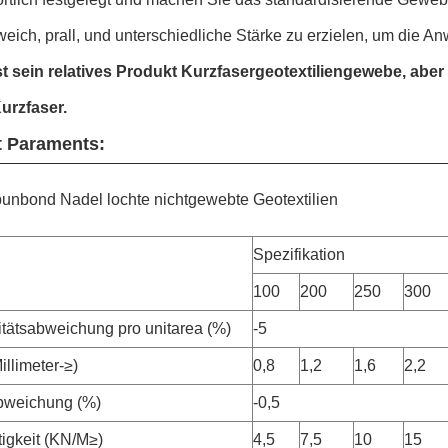
eich, prall, und unterschiedliche Stärke zu erzielen, um die 
st sein relatives Produkt Kurzfasergeotextiliengewebe, aber
Kurzfaser.
t Paraments:
unbond Nadel lochte nichtgewebte Geotextilien
Spezifikation
l
100
200
250
300
itätsabweichung pro unitarea (%)
-5
illimeter-≥)
0,8
1,2
1,6
2,2
bweichung (%)
-0,5
tigkeit (KN/M≥)
4,5
7,5
10
15