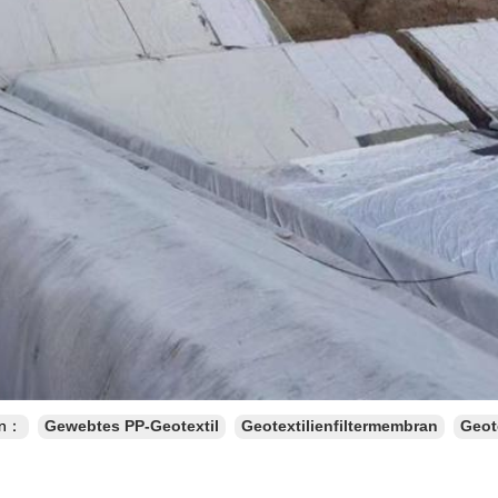
en：
Gewebtes PP-Geotextil
Geotextilienfiltermembran
Geot