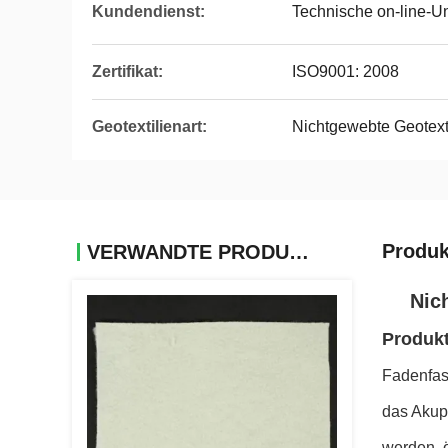
Kundendienst:
Technische on-line-U
Zertifikat:
ISO9001: 2008
Geotextilienart:
Nichtgewebte Geotext
Produk
VERWANDTE PRODUKTE
Nic
Produk
Fadenfas
das Akup
werden, ö