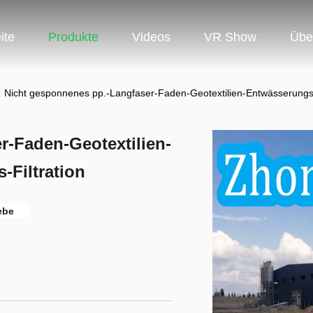
ite
Produkte
Videos
VR Show
Übe
Nicht gesponnenes pp.-Langfaser-Faden-Geotextilien-Entwässerungs-
r-Faden-Geotextilien-
-Filtration
ebe