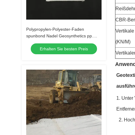
Reißdeh
CBR-Bers
Polypropylen-Polyester-Faden
Vertikale
spunbond Nadel Geosynthetics pp.
(KN/M)
lochte nichtgewebte Geotextilien für
Erhalten Sie besten Preis
Straßenmüllgrubenprojekte
Vertikale
Anwend
Geotexti
ausführ
1. 
Unter 
Entferne
  2. 
Hoch