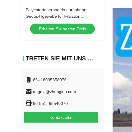
Polyesterfasernadeln durchbohrt
Geotextilgewebe für Filtration
Bodenstabilisierung Drainage
Erhalten Sie besten Preis
TRETEN SIE MIT UNS IN VERBINDUNG
86--18095658976
angela@zhongloo.com
86-551- 65540070
Kontakt jetzt