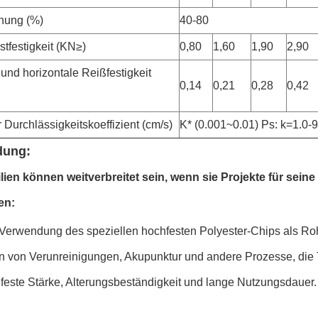
nung (%)
40-80
tfestigkeit (KN≥)
0,80
1,60
1,90
2,90
 und horizontale Reißfestigkeit
0,14
0,21
0,28
0,42
r Durchlässigkeitskoeffizient (cm/s)
K* (0.001~0.01) Ps: k=1.0-9
ung:
lien können weitverbreitet sein, wenn sie Projekte für sei
en:
Verwendung des speziellen hochfesten Polyester-Chips als Rohs
n von Verunreinigungen, Akupunktur und andere Prozesse, die T
feste Stärke, Alterungsbeständigkeit und lange Nutzungsdauer.