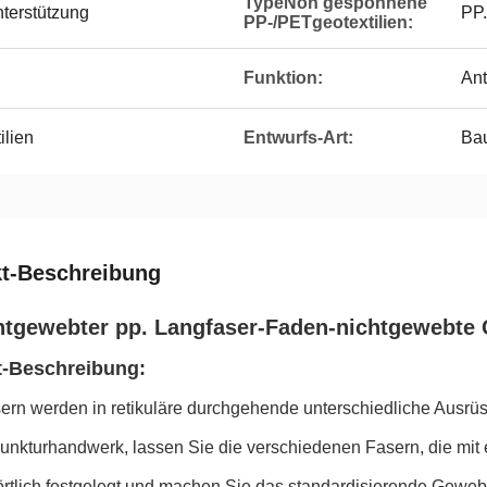
TypeNon gesponnene
nterstützung
PP
PP-/PETgeotextilien:
Funktion:
Ant
ilien
Entwurfs-Art:
Ba
t-Beschreibung
htgewebter pp. Langfaser-Faden-nichtgewebte Ge
t-Beschreibung:
ern werden in retikuläre durchgehende unterschiedliche Ausrüs
unkturhandwerk, lassen Sie die verschiedenen Fasern, die mit
rtlich festgelegt und machen Sie das standardisierende Gewebe