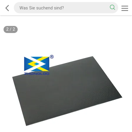
2
/
2