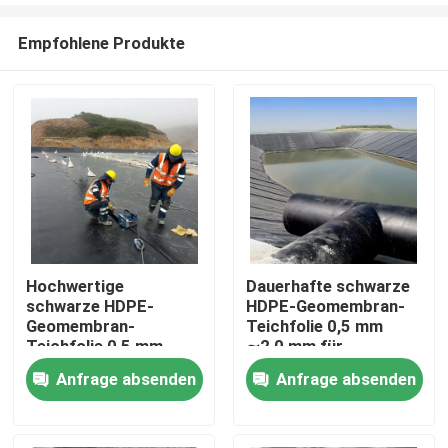
Empfohlene Produkte
Hochwertige
Dauerhafte schwarze
schwarze HDPE-
HDPE-Geomembran-
Startseite
Geomembran-
Teichfolie 0,5 mm
Teichfolie 0,5 mm
∼2,0 mm für
∼2,0 mm für
Kreislauf-
Anfrage absenden
Anfrage absenden
Produkte
Fischzucht,
Fischbecken,
Aquakulturbecken,
Aquakulturbecken,
Wasserspeicher und
Wasserspeicher und
Videos
Dammwasserdichtung
Dammwasserdichtungsan