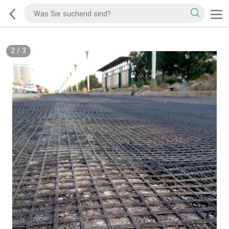
2
/
3