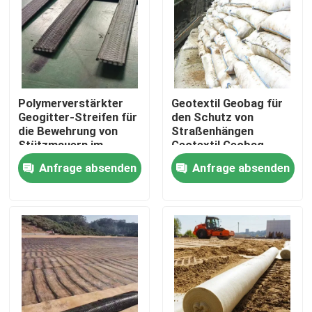
VR Show
Über uns
Polymerverstärkter
Geotextil Geobag für
Geogitter-Streifen für
den Schutz von
Fabrik Tour
die Bewehrung von
Straßenhängen
Stützmauern im
Geotextil Geobag
Bauingenieurwesen
Beforstung Pflanzung
Anfrage absenden
Anfrage absenden
Qualitätskontrolle
von Gras
Hochwasserbekämpfung
Geotextil Geobag
Kontakt
Referenzen
Geotextilien Geogrid