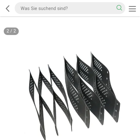
2
/
2