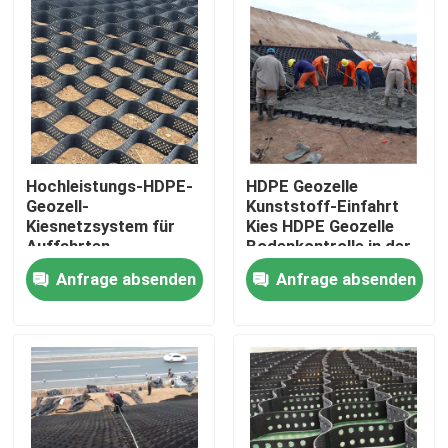
Hochleistungs-HDPE-
HDPE Geozelle
Geozell-
Kunststoff-Einfahrt
Kiesnetzsystem für
Kies HDPE Geozelle
Auffahrten,
Bodenkontrolle in der
Bodenstabilisierung,
Straße zur
Anfrage absenden
Anfrage absenden
Hangschutz und
Straßenverstärkung
Stützmauerverstärkung
Böschungsschutz
Startseite
Erosionsschutz Kies
Autobahn
Produkte
Videos