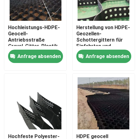
VR Show
Hochleistungs-HDPE-
Herstellung von HDPE-
Geocell-
Geozellen-
Über uns
Antriebsstraße
Schottergittern für
Gravel-Gitter-Plastik-
Einfahrten und
Geocell-System zur
Zufahrtswege
Anfrage absenden
Anfrage absenden
Fabrik Tour
Bodenstabilisierung
und
Stützwandverstärkung
Qualitätskontrolle
Kontakt
Referenzen
Geotextilien Geogrid
Hochfeste Polyester-
HDPE geocell