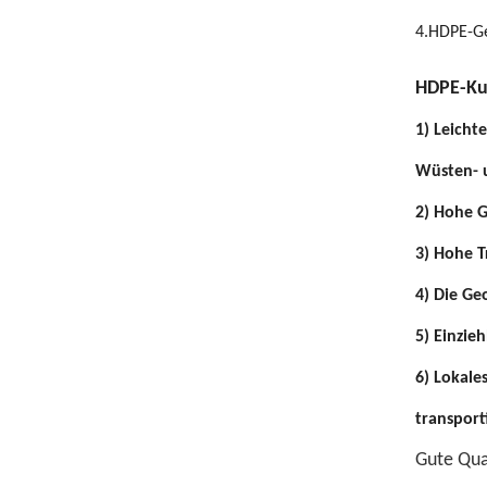
4.
HDPE-Ge
HDPE-Ku
1) Leicht
Wüsten- 
2) Hohe G
3) Hohe T
4) Die Ge
5) Einzie
6) Lokal
transport
Gute Qual