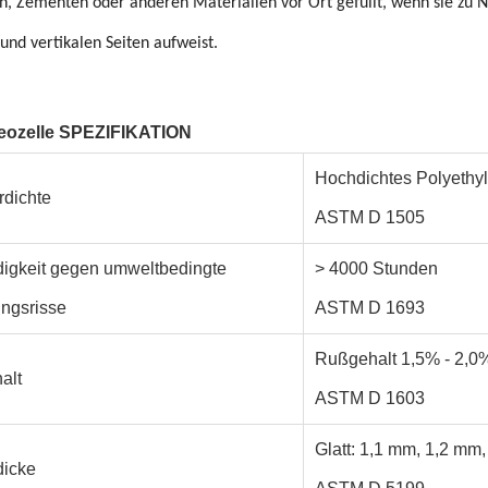
n, Zementen oder anderen Materialien vor Ort gefüllt, wenn sie zu 
 und vertikalen Seiten aufweist.
ozelle SPEZIFIKATION
Hochdichtes Polyethyl
dichte
ASTM D 1505
igkeit gegen umweltbedingte
> 4000 Stunden
ngsrisse
ASTM D 1693
Rußgehalt 1,5% - 2,0
alt
ASTM D 1603
Glatt: 1,1 mm, 1,2 mm, 
dicke