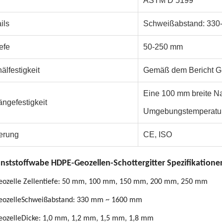
ASTM D 5199
ils
Schweißabstand: 33
efe
50-250 mm
älfestigkeit
Gemäß dem Bericht GL
Eine 100 mm breite Na
ngefestigkeit
Umgebungstemperatur
ierung
CE, ISO
ststoffwabe HDPE-Geozellen-Schottergitter Spezifikatione
ozelle
Zellentiefe: 50 mm, 100 mm, 150 mm, 200 mm, 250 mm
ozelle
Schweißabstand: 330 mm ~ 1600 mm
ozelle
Dicke: 1,0 mm, 1,2 mm, 1,5 mm, 1,8 mm