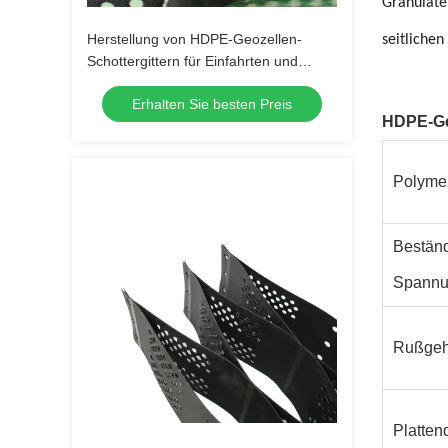
Granulate
Herstellung von HDPE-Geozellen-
seitlichen
Schottergittern für Einfahrten und
Zufahrtswege
Erhalten Sie besten Preis
HDPE-Ge
Polymer
Beständ
Spannu
Rußgeh
Platten