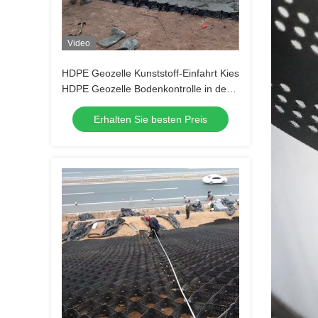
Video
HDPE Geozelle Kunststoff-Einfahrt Kies
HDPE Geozelle Bodenkontrolle in der
Straße zur Straßenverstärkung
Erhalten Sie besten Preis
Böschungsschutz Erosionsschutz Kies
Autobahn