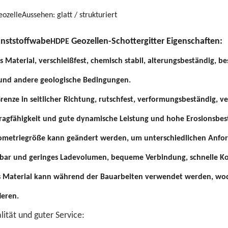
ozelle
Aussehen: glatt / strukturiert
nststoffwabe
Geozellen-Schottergitter Eigenschaften:
HDPE
es Material, verschleißfest, chemisch stabil, alterungsbeständig
und andere geologische Bedingungen.
renze in seitlicher Richtung, rutschfest, verformungsbeständig, ve
ragfähigkeit und gute dynamische Leistung und hohe Erosionsbes
ometriegröße kann geändert werden, um unterschiedlichen Anfor
hbar und geringes Ladevolumen, bequeme Verbindung, schnelle Ko
es Material kann während der Bauarbeiten verwendet werden, wod
ieren.
ität und guter Service: