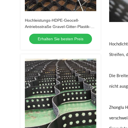
Hochleistungs-HDPE-Geocell-
Antriebsstraße Gravel-Gitter-Plastik-
Geocell-System zur
Erhalten Sie besten Preis
Bodenstabilisierung und
Hochdicht
Stützwandverstärkung
Streifen, 
Die Breit
nicht ausg
Zhonglu H
verschwei