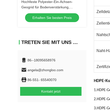
Hochfeste Polyester-Ein-Achsen-
Geogrid für Bodenverstärkung,
Zelldeta
Geozellunterstützung und
Erhalten Sie besten Preis
verschiedene Anwendungen im
Zellenti
Bauwesen Langlebig, zuverlässig und
Avai
Nahtsch
TRETEN SIE MIT UNS IN VERBINDUNG
Naht-Hä
86--18095658976
Zertifiz
angela@zhongloo.com
86-551- 65540070
HDPE-Kun
1.
HDPE-Ge
Kontakt jetzt
2.
HDPE-Ge
3.
HDPE-Ge