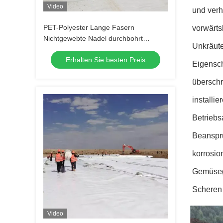
Video
und verh
PET-Polyester Lange Fasern
vorwärts
Nichtgewebte Nadel durchbohrt
Unkräute
Polyester Geotextil Nichtgewebe
Erhalten Sie besten Preis
Geotextil für Straßenbelag
Eigensch
überschr
installi
Betrieb
Beanspru
korrosio
Gemüsega
Scheren 
Video