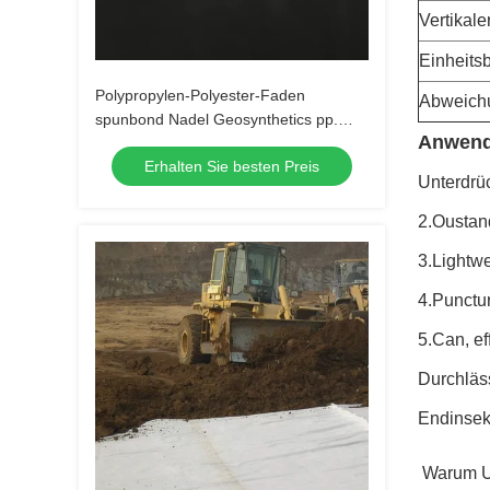
Vertikale
Einheits
Polypropylen-Polyester-Faden
Abweichu
spunbond Nadel Geosynthetics pp.
Anwend
lochte nichtgewebte Geotextilien für
Erhalten Sie besten Preis
Straßenmüllgrubenprojekte
Unterdrü
2.Oustan
3.Lightwe
4.Punctu
5.Can, ef
Durchläss
Endinsekt
Warum U