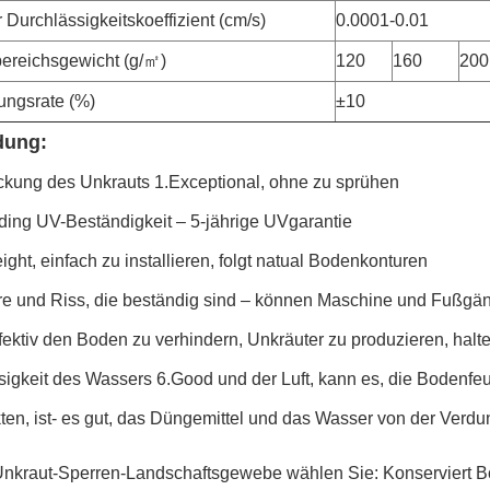
r Durchlässigkeitskoeffizient (cm/s)
0.0001-0.01
bereichsgewicht (g/㎡)
120
160
200
ngsrate (%)
±10
ung:
ckung des Unkrauts 1.Exceptional, ohne zu sprühen
ding UV-Beständigkeit – 5-jährige UVgarantie
ight, einfach zu installieren, folgt natual Bodenkonturen
re und Riss, die beständig sind – können Maschine und Fußgä
fektiv den Boden zu verhindern, Unkräuter zu produzieren, hal
igkeit des Wassers 6.Good und der Luft, kann es, die Bodenfeuc
en, ist- es gut, das Düngemittel und das Wasser von der Verdu
nkraut-Sperren-Landschaftsgewebe wählen Sie: Konserviert B