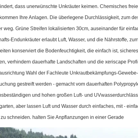
indert, dass unerwünschte Unkräuter keimen. Chemisches freie
kommen Ihre Anlagen. Die überlegene Durchlässigkeit, zum des 
r weg. Grüne Streifen lokalisierten 30cm, auseinander für einf
afts-Endunkräuter erlaubt Luft, Wasser, und die Nährstoffe, zum
eiten konserviert die Bodenfeuchtigkeit, die einfach ist, siche
eren, verhindern dauerhafte Landschaften und die xeriscape Profiq
sausrichtung Wahl der Fachleute Unkrautbekämpfungs-Gewebe-
chung gestreift werden - gemacht vom dauerhaften Polypropyl
nsbeständigen und hohen großen Luft- und UVwasserdurchlässigk
rten, aber lassen Luft und Wasser durch einfaches, mit - einfac
zu schneiden. halten Sie Anpflanzungen in einer Gerade