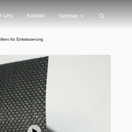
r Uns
Kontakt
German
lters für Entwässerung