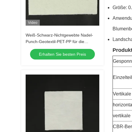
Größe: 0
Anwendun
Video
Blumenbe
Weiß-Schwarz-Nichtgewebte Nadel-
Landscha
Punch-Geotextil-PET-PP für die
Straße-Hochstraße-Eisenbahn
Produk
Erhalten Sie besten Preis
Gesponne
Einzeltei
Vertikale
horizonta
vertikal
CBR-Bers