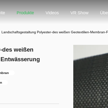
ite
Produkte
Videos
VR Show
Übe
Landschaftsgestaltung Polyester-des weißen Geotextilien-Membran-Fi
r-des weißen
r Entwässerung
mbran
an