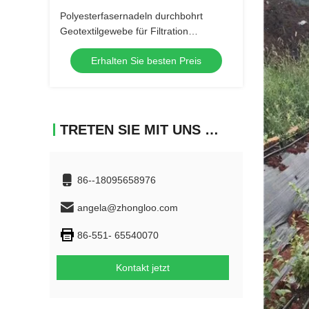
Polyesterfasernadeln durchbohrt
Geotextilgewebe für Filtration
Bodenstabilisierung Drainage
Erhalten Sie besten Preis
TRETEN SIE MIT UNS IN VERBINDUNG
86--18095658976
angela@zhongloo.com
86-551- 65540070
Kontakt jetzt