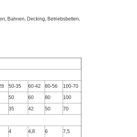
, Bahnen, Decking, Betriebsbetten, 
28
50-35
60-42
80-56
100-70
50
60
80
100
35
42
50
70
4
4,8
6
7,5