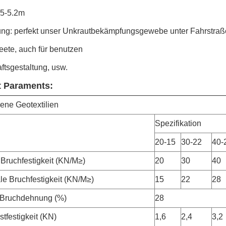
.5-5.2m
g: perfekt unser Unkrautbekämpfungsgewebe unter Fahrstraßen
ete, auch für benutzen
ftsgestaltung, usw.
t Paraments:
ne Geotextilien
Spezifikation
l
20-15
30-22
40-
 Bruchfestigkeit (KN/M≥)
20
30
40
le Bruchfestigkeit (KN/M≥)
15
22
28
e Bruchdehnung (%)
28
tfestigkeit (KN)
1,6
2,4
3,2