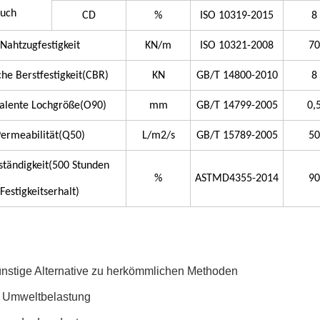
uch
CD
%
ISO 10319-2015
8
Nahtzugfestigkeit
KN/m
ISO 10321-2008
70
che Berstfestigkeit
(CBR)
KN
GB/T 14800-2010
8
alente Lochgröße
(O90)
mm
GB/T 14799-2005
0,
ermeabilität
(Q50)
L/m
2/s
GB/T 15789-2005
50
tändigkeit
(500 Stunden
%
ASTMD4355-2014
90
Festigkeitserhalt)
nstige Alternative zu herkömmlichen Methoden
 Umweltbelastung