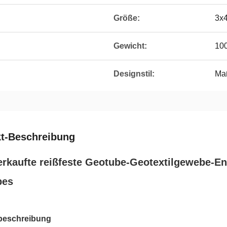
Größe:
3x4
Gewicht:
10
Designstil:
Ma
t-Beschreibung
erkaufte reißfeste Geotube-Geotextilgewebe-E
bes
beschreibung