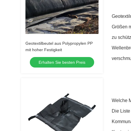
Geotexti
Größen m
zu schütz
Geotextilbeutel aus Polypropylen PP
Wellenbr
mit hoher Festigkeit
verschmu
Erhalten Sie besten Preis
Welche M
Die Liste
Kommuna