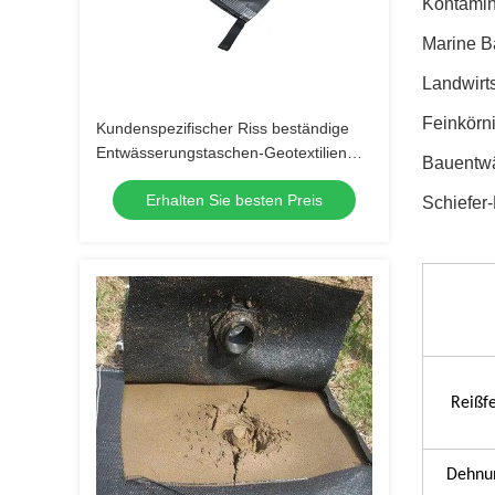
Kontamin
Marine 
Landwirts
Feinkörn
Kundenspezifischer Riss beständige
Entwässerungstaschen-Geotextilien
Bauentw
6x6ft Geotube
Erhalten Sie besten Preis
Schiefer
Reißfe
Dehnu