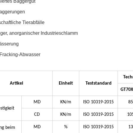
iertes Baggergut
Baggerungen
chaftliche Tierabfälle
iger, anorganischer Industrieschlamm
ässerung
-Fracking-Abwasser
Tech
Artikel
Einheit
Teststandard
GT70X
MD
KN/m
ISO 10319-2015
85
stigkeit
CD
KN/m
ISO 10319-2015
10
MD
%
ISO 10319-2015
13
ng beim