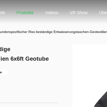
ite
Produkte
Videos
VR Show
Übe
undenspezifischer Riss beständige Entwässerungstaschen-Geotextilie
dige
ien 6x6ft Geotube
be