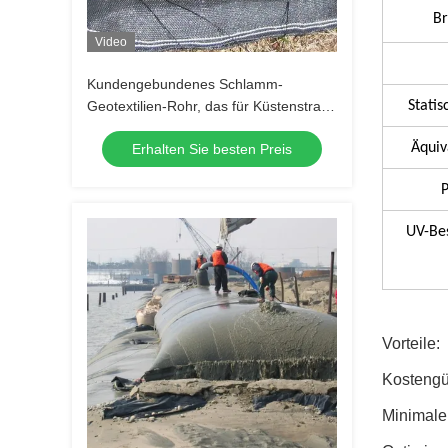
Br
Video
Kundengebundenes Schlamm-
Geotextilien-Rohr, das für Küstenstrand
Statis
entwässert
Äquiv
Erhalten Sie besten Preis
P
UV-Bes
Vorteile:
Kostengü
Minimale