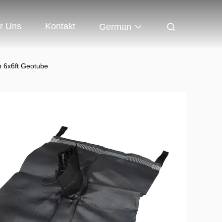
r Uns
Kontakt
German
n 6x6ft Geotube