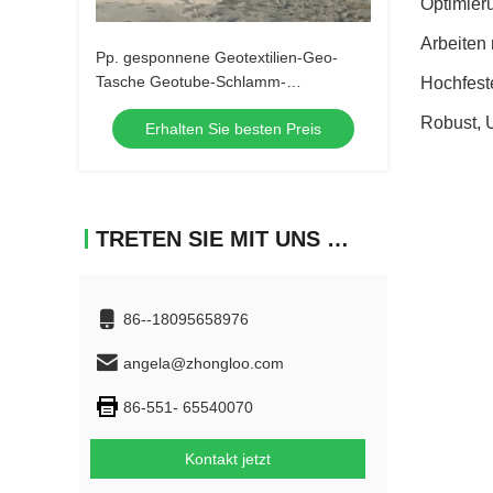
Optimier
Arbeiten
Pp. gesponnene Geotextilien-Geo-
Tasche Geotube-Schlamm-
Hochfeste
Entwässerung wasserdicht
Robust, 
Erhalten Sie besten Preis
TRETEN SIE MIT UNS IN VERBINDUNG
86--18095658976
angela@zhongloo.com
86-551- 65540070
Kontakt jetzt