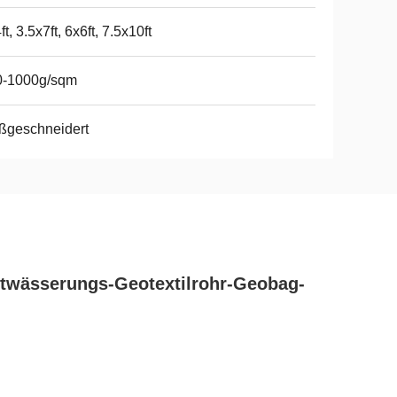
ft, 3.5x7ft, 6x6ft, 7.5x10ft
0-1000g/sqm
ßgeschneidert
ntwässerungs-Geotextilrohr-Geobag-